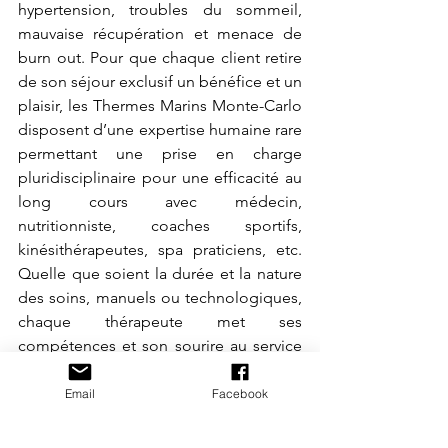
hypertension, troubles du sommeil, 
mauvaise récupération et menace de 
burn out. Pour que chaque client retire 
de son séjour exclusif un bénéfice et un 
plaisir, les Thermes Marins Monte-Carlo 
disposent d’une expertise humaine rare 
permettant une prise en charge 
pluridisciplinaire pour une efficacité au 
long cours avec médecin, 
nutritionniste, coaches sportifs, 
kinésithérapeutes, spa praticiens, etc. 
Quelle que soient la durée et la nature 
des soins, manuels ou technologiques, 
chaque thérapeute met ses 
compétences et son sourire au service 
de son hôte pour contribuer à la 
réussite de ses objectifs. Les Thermes 
Email
Facebook
Marins Monte-Carlo se déploient sur 
6600 m2 pour anticiper les besoins 