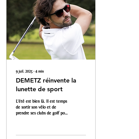
9 juil. 2025
∙
4
min
DEMETZ réinvente la
lunette de sport
L'été est bien là. Il est temps
de sortir son vélo et de
prendre ses clubs de golf pour
profiter du soleil. Mais pour
ne pas être ébloui,...