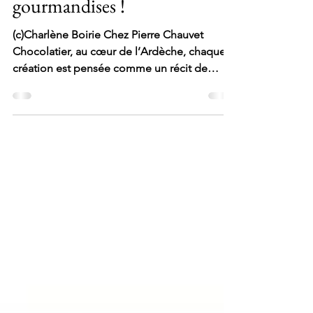
Après le carême, place aux
gourmandises !
(c)Charlène Boirie Chez Pierre Chauvet
Chocolatier, au cœur de l’Ardèche, chaque
création est pensée comme un récit de
saveurs. La sélection rigoureuse des
matières premières, l’attention aux textures
(croquant, fondant, croustillant) et l’équilibre
des sucres guident l’atelier. Gestes précis,
maîtrise des températures, temps de
maturation respecté permettent la
personnalité des cacaos et des pralinés
maison. Pierre Chauvet Chocolatier
ardéchois Le Parti pris de la Maison Pi