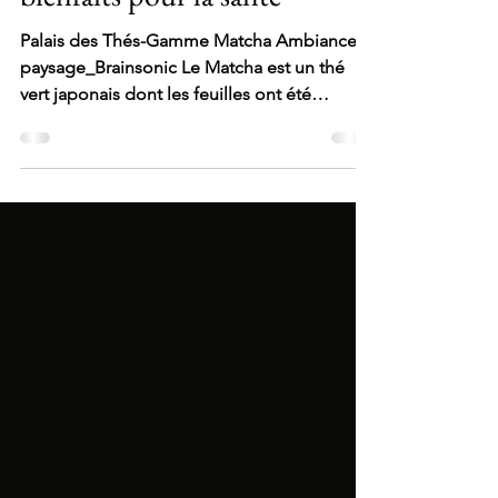
bienfaits pour la santé
Palais des Thés-Gamme Matcha Ambiance
paysage_Brainsonic Le Matcha est un thé
vert japonais dont les feuilles ont été
réduites en poudre très fine. Il n’est pas
infusé mais tamisé. Vous le préparez
aisément dans un bol, avec une spatule et à
l’aide d’un fouet en bambou jusqu’à obtenir
une texture lisse et légèrement mousseuse.
Comment choisir un matcha de qualité et
varier les dégustations Tous les matcha ne se
valent pas. Un matcha authentique provient
du Japon, issu de théi